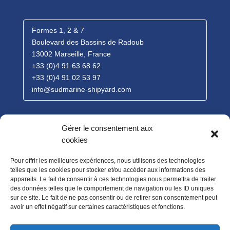
Formes 1, 2 & 7
Boulevard des Bassins de Radoub
13002 Marseille, France
+33 (0)4 91 63 68 62
+33 (0)4 91 02 53 97
info@sudmarine-shipyard.com
Contact Commercial
Gérer le consentement aux
Emma Henry |
Commerciale
cookies
+33 (0)6 62 31 52 02
Pour offrir les meilleures expériences, nous utilisons des technologies
e.henry@sudmarine-shipyard.com
telles que les cookies pour stocker et/ou accéder aux informations des
appareils. Le fait de consentir à ces technologies nous permettra de traiter
des données telles que le comportement de navigation ou les ID uniques
sur ce site. Le fait de ne pas consentir ou de retirer son consentement peut
avoir un effet négatif sur certaines caractéristiques et fonctions.